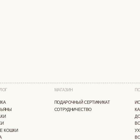
МАГАЗИН
ПОКУПАТЕЛЯМ
ПОДАРОЧНЫЙ СЕРТИФИКАТ
ИСТОРИЯ БРЕНДА
СОТРУДНИЧЕСТВО
КАК ЗАКАЗАТЬ
ДОСТАВКА И ОПЛА
ВОЗВРАТ И ОБМЕН
И
УХОД ЗА ИЗДЕЛИЯ
ВОПРОС-ОТВЕТ
LOOKBOOK
А
ОТЗЫВЫ
ЗАЩИЩЕНЫ
ПОЛИТИКА КОНФИДЕНЦИАЛЬНОСТИ
ОФЕРТА