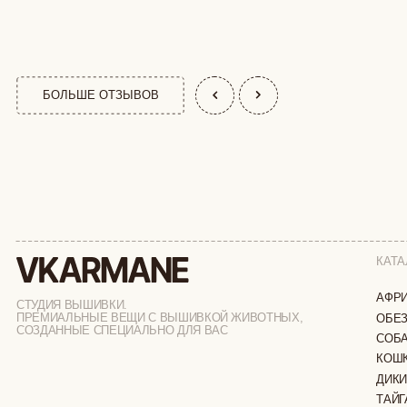
КАТАЛОГ
АФРИКА
СТУДИЯ ВЫШИВКИ.
ПРЕМИАЛЬНЫЕ ВЕЩИ С ВЫШИВКОЙ ЖИВОТНЫХ,
ОБЕЗЬЯНЫ
СОЗДАННЫЕ СПЕЦИАЛЬНО ДЛЯ ВАС
СОБАКИ
КОШКИ
ДИКИЕ КОШК
ТАЙГА
ФЕРМА
РАСПРОДАЖ
ИП ВЕЛИЛЯЕВ ЭДЕМ РАСИМОВИЧ
© 2019-2026
ОГРНИП: 320774600377032
ВСЕ ПРАВА 