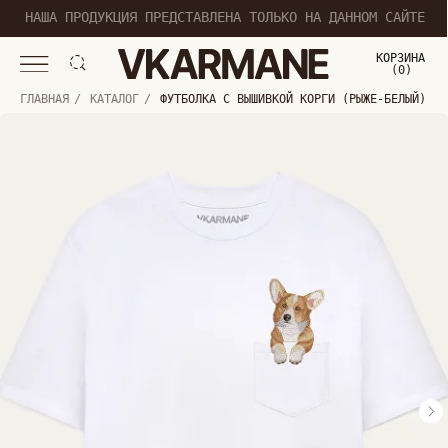
НАША ПРОДУКЦИЯ ПРЕДСТАВЛЕНА ТОЛЬКО НА ДАННОМ САЙТЕ
КОРЗИНА
(
0
0
)
ГЛАВНАЯ
/
КАТАЛОГ
/
ФУТБОЛКА С ВЫШИВКОЙ КОРГИ (РЫЖЕ-БЕЛЫЙ)