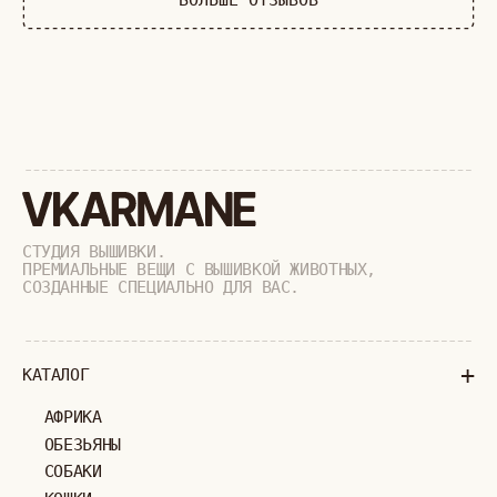
РАСПРОДАЖА
+
ПОДАРОЧНЫЙ СЕРТИФИКАТ
+
СОТРУДНИЧЕСТВО
+
О БРЕНДЕ
+
ПОКУПАТЕЛЯМ
КАК ЗАКАЗАТЬ
ДОСТАВКА И ОПЛАТА
ВОЗВРАТ И ОБМЕН
УХОД ЗА ИЗДЕЛИЯМИ
ВОПРОС-ОТВЕТ
LOOKBOOK
ОТЗЫВЫ
МОСКВА
ПАВЛОВСКАЯ, 18С2