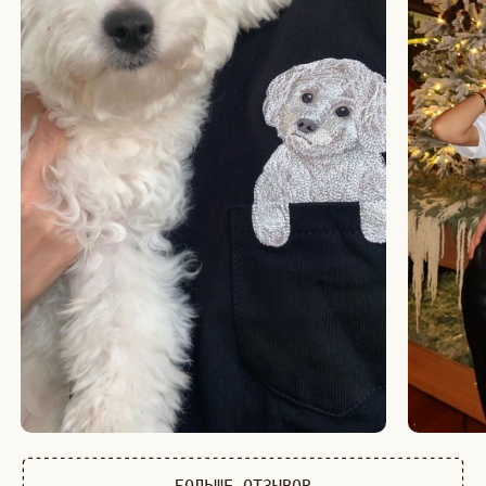
БОЛЬШЕ ОТЗЫВОВ
СТУДИЯ ВЫШИВКИ.
ПРЕМИАЛЬНЫЕ ВЕЩИ С ВЫШИВКОЙ ЖИВОТНЫХ,
СОЗДАННЫЕ СПЕЦИАЛЬНО ДЛЯ ВАС.
+
КАТАЛОГ
АФРИКА
ОБЕЗЬЯНЫ
СОБАКИ
КОШКИ
ДИКИЕ КОШКИ
ТАЙГА
ФЕРМА