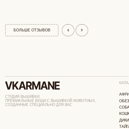
КАТАЛОГ
АФРИКА
СТУДИЯ ВЫШИВКИ.
ПРЕМИАЛЬНЫЕ ВЕЩИ С ВЫШИВКОЙ ЖИВОТНЫХ,
ОБЕЗЬЯНЫ
СОЗДАННЫЕ СПЕЦИАЛЬНО ДЛЯ ВАС
СОБАКИ
КОШКИ
ДИКИЕ КОШК
ТАЙГА
ФЕРМА
РАСПРОДАЖ
ИП ВЕЛИЛЯЕВ ЭДЕМ РАСИМОВИЧ
© 2019-2026
ОГРНИП: 320774600377032
ВСЕ ПРАВА 