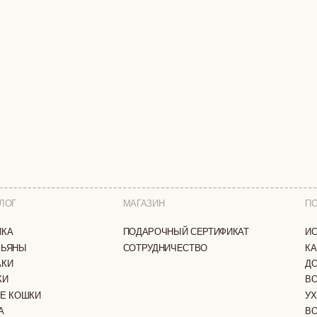
МАГАЗИН
ПОКУПАТЕЛЯМ
ПОДАРОЧНЫЙ СЕРТИФИКАТ
ИСТОРИЯ БРЕНДА
СОТРУДНИЧЕСТВО
КАК ЗАКАЗАТЬ
ДОСТАВКА И ОПЛА
ВОЗВРАТ И ОБМЕН
И
УХОД ЗА ИЗДЕЛИЯ
ВОПРОС-ОТВЕТ
LOOKBOOK
А
ОТЗЫВЫ
ЗАЩИЩЕНЫ
ПОЛИТИКА КОНФИДЕНЦИАЛЬНОСТИ
ОФЕРТА