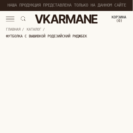
НАША ПРОДУКЦИЯ ПРЕДСТАВЛЕНА ТОЛЬКО НА ДАННОМ САЙТЕ
КОРЗИНА
(
0
0
)
ГЛАВНАЯ
/
КАТАЛОГ
/
ФУТБОЛКА С ВЫШИВКОЙ РОДЕЗИЙСКИЙ РИДЖБЕК