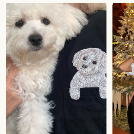
БОЛЬШЕ ОТЗЫВОВ
СТУДИЯ ВЫШИВКИ.
ПРЕМИАЛЬНЫЕ ВЕЩИ С ВЫШИВКОЙ ЖИВОТНЫХ,
СОЗДАННЫЕ СПЕЦИАЛЬНО ДЛЯ ВАС.
+
КАТАЛОГ
АФРИКА
+
ПОДАРОЧНЫЙ СЕРТИФИКАТ
ОБЕЗЬЯНЫ
СОБАКИ