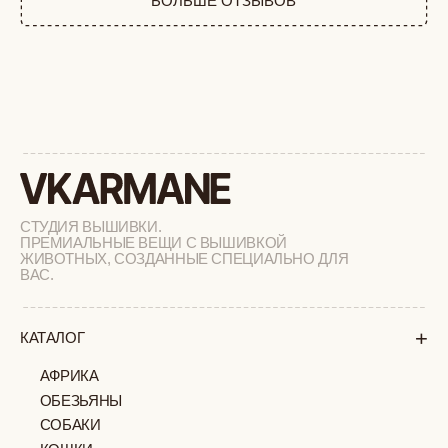
РАСПРОДАЖА
+
ПОДАРОЧНЫЙ СЕРТИФИКАТ
+
СОТРУДНИЧЕСТВО
+
О БРЕНДЕ
+
ПОКУПАТЕЛЯМ
КАК ЗАКАЗАТЬ
ДОСТАВКА И ОПЛАТА
ВОЗВРАТ И ОБМЕН
УХОД ЗА ИЗДЕЛИЯМИ
ВОПРОС-ОТВЕТ
LOOKBOOK
ОТЗЫВЫ
МОСКВА
ПАВЛОВСКАЯ, 18С2