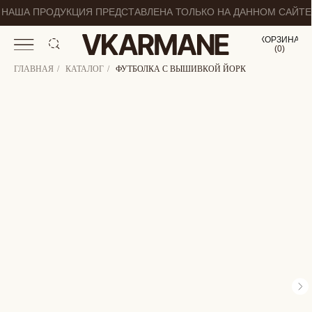
НАША ПРОДУКЦИЯ ПРЕДСТАВЛЕНА ТОЛЬКО НА ДАННОМ САЙТЕ
КОРЗИНА
(
0
0
)
ГЛАВНАЯ
/
КАТАЛОГ
/
ФУТБОЛКА С ВЫШИВКОЙ ЙОРК