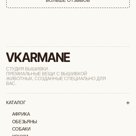
РАСПРОДАЖА
+
ПОДАРОЧНЫЙ СЕРТИФИКАТ
+
СОТРУДНИЧЕСТВО
+
О БРЕНДЕ
+
ПОКУПАТЕЛЯМ
КАК ЗАКАЗАТЬ
ДОСТАВКА И ОПЛАТА
ВОЗВРАТ И ОБМЕН
УХОД ЗА ИЗДЕЛИЯМИ
ВОПРОС-ОТВЕТ
LOOKBOOK
ОТЗЫВЫ
МОСКВА
ПАВЛОВСКАЯ, 18С2