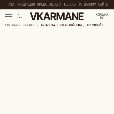
НАША ПРОДУКЦИЯ ПРЕДСТАВЛЕНА ТОЛЬКО НА ДАННОМ САЙТЕ
КОРЗИНА
(
0
0
)
ГЛАВНАЯ
/
КАТАЛОГ
/
ФУТБОЛКА С ВЫШИВКОЙ ШПИЦ (КРЕМОВЫЙ)