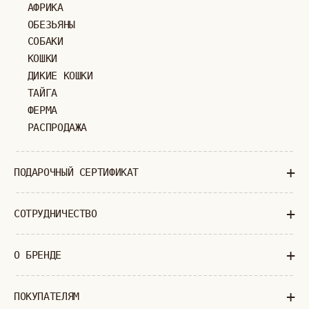
МОСКВА
ПАВЛОВСКАЯ, 18С2
+7 (903) 253 22 53
Попасть к нам в офис можно только
по предварительной записи
Пн-Пт с 11:00 до 18:00
Суб-Вскр: выходной.
ПОЛИТИКА КОНФИДЕНЦИАЛЬНОСТИ
ОФЕРТА
ИП ВЕЛИЛЯЕВ ЭДЕМ РАСИМОВИЧ
© 2019-2026
ОГРНИП: 320774600377032
ВСЕ ПРАВА ЗАЩИЩЕНЫ