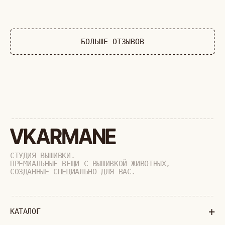
ДИКИЕ КОШКИ
ТАЙГА
ФЕРМА
РАСПРОДАЖА
+
ПОДАРОЧНЫЙ СЕРТИФИКАТ
+
СОТРУДНИЧЕСТВО
+
О БРЕНДЕ
+
ПОКУПАТЕЛЯМ
КАК ЗАКАЗАТЬ
ДОСТАВКА И ОПЛАТА
ВОЗВРАТ И ОБМЕН
УХОД ЗА ИЗДЕЛИЯМИ
ВОПРОС-ОТВЕТ
LOOKBOOK
ОТЗЫВЫ