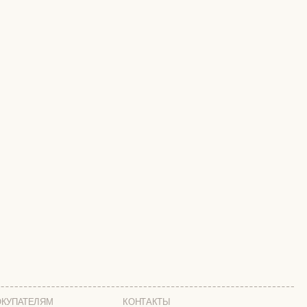
КОНТАКТЫ
МОСКВА
ПАВЛОВСКАЯ, 18С2
+7 (903) 253 22 53
ТА
Попасть к нам в офис можно только
по предварительной записи
МИ
Пн-Пт с 11:00 до 18:00
Суб-Вскр: выходной.