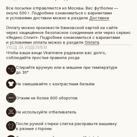
Все посылки отправляются из Москвы. Вес футболки —
около 500 г. Подробнее ознакомиться с вариантами
и условиями доставки можно в разделе
Доставка
.
Оплату можно произвести банковской картой на сайте
через защищённое безопасное соединение или через сервис
«Яндекс.Сплит». Подробнее ознакомиться с вариантами
и условиями оплаты можно в разделе
Оплата
.
УХОД ЗА ИЗДЕЛИЕМ
Чтобы ваши вещи Vkarmane радовали вас долго,
соблюдайте простые правила ухода
Стирайте вручную или в машине при температуре
до 30°
Не смешивайте с контрастным бельём
БОЛЕЕ 50 000 ДРУЗЕЙ VKARMANE ПО ВСЕЙ СТРАНЕ
Истории, которые мы носим «в кармане»
Отжим не более 600 оборотов
Не используйте отбеливатель
После ручной стирки слегка расправьте вышивку
в разные стороны