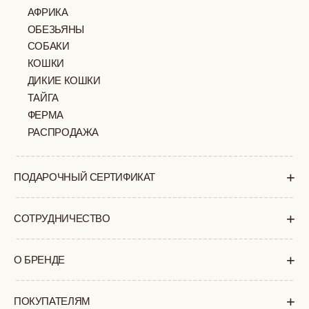
КАК ЗАКАЗАТЬ
ДОСТАВКА И ОПЛАТА
ВОЗВРАТ И ОБМЕН
УХОД ЗА ИЗДЕЛИЯМИ
ВОПРОС-ОТВЕТ
LOOKBOOK
ОТЗЫВЫ
МОСКВА
ПАВЛОВСКАЯ, 18С2
+7 (903) 253 22 53
Попасть к нам в офис можно только
по предварительной записи
Пн-Пт с 11:00 до 18:00
Суб-Вскр: выходной.
ПОЛИТИКА
ОФЕРТА
КОНФИДЕНЦИАЛЬНОСТИ