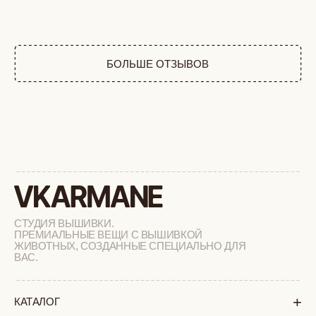
ПРЕМИАЛЬНЫЕ ВЕЩИ С ВЫШИВКОЙ
ЖИВОТНЫХ, СОЗДАННЫЕ СПЕЦИАЛЬНО ДЛЯ
ВАС.
+
КАТАЛОГ
АФРИКА
ОБЕЗЬЯНЫ
СОБАКИ
КОШКИ
ДИКИЕ КОШКИ
ТАЙГА
ФЕРМА
РАСПРОДАЖА
+
ПОДАРОЧНЫЙ СЕРТИФИКАТ
+
СОТРУДНИЧЕСТВО
+
О БРЕНДЕ
+
ПОКУПАТЕЛЯМ