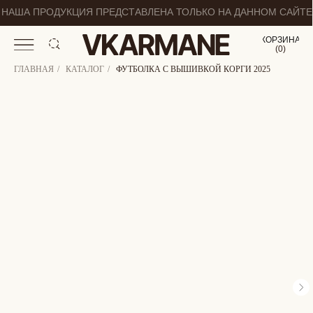
НАША ПРОДУКЦИЯ ПРЕДСТАВЛЕНА ТОЛЬКО НА ДАННОМ САЙТЕ
КОРЗИНА
(
0
0
)
ГЛАВНАЯ
/
КАТАЛОГ
/
ФУТБОЛКА С ВЫШИВКОЙ КОРГИ 2025