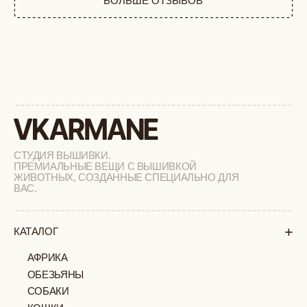
РАСПРОДАЖА
+
ПОДАРОЧНЫЙ СЕРТИФИКАТ
+
СОТРУДНИЧЕСТВО
+
О БРЕНДЕ
+
ПОКУПАТЕЛЯМ
КАК ЗАКАЗАТЬ
ДОСТАВКА И ОПЛАТА
ВОЗВРАТ И ОБМЕН
УХОД ЗА ИЗДЕЛИЯМИ
ВОПРОС-ОТВЕТ
LOOKBOOK
ОТЗЫВЫ
МОСКВА
ПАВЛОВСКАЯ, 18С2