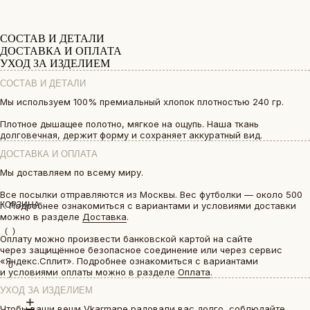
СОСТАВ И ДЕТАЛИ
ДИКИЕ КОШКИ
ДОСТАВКА И ОПЛАТА
УХОД ЗА ИЗДЕЛИЕМ
ВОЗВРАТ И ОБМЕН
СОСТАВ И ДЕТАЛИ
Мы используем 100% премиальный хлопок плотностью 240 гр.
+7 (903) 253 22 53
Ежедневно с 12:00 до 18:00
Плотное дышащее полотно, мягкое на ощупь. Наша ткань
Попасть к нам в офис можно только
по предварительной записи
долговечная, держит форму и сохраняет аккуратный вид.
МОСКВА
ДОСТАВКА И ОПЛАТА
ПАВЛОВСКАЯ, 18С2
ДОСТАВКА И ОПЛАТА
РАСПРОДАЖА ОСТАТКОВ, ПЕРЕХОД НА НОВЫЙ ЭТАП РАБОТЫ
Мы доставляем по всему миру.
Все посылки отправляются из Москвы. Вес футболки — около 500
КАК ЗАКАЗАТЬ
г. Подробнее ознакомиться с вариантами и условиями доставки
можно в разделе
Доставка
.
Оплату можно произвести банковской картой на сайте
через защищённое безопасное соединение или через сервис
УХОД ЗА ИЗДЕЛИЕМ
«Яндекс.Сплит». Подробнее ознакомиться с вариантами
БОЛЬШЕ ОТЗЫВОВ
и условиями оплаты можно в разделе
Оплата
.
УХОД ЗА ИЗДЕЛИЕМ
Чтобы ваши вещи Vkarmane радовали вас долго, соблюдайте