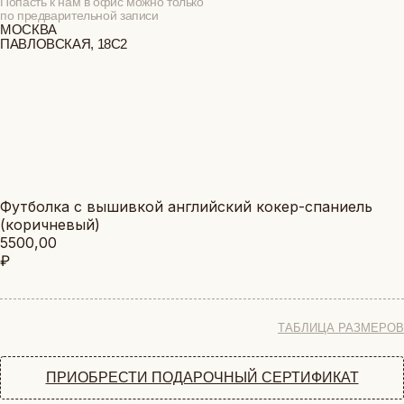
ОБЕЗЬЯНЫ
АФРИКА
КОШКИ
футболка с вышивкой английский кокер-спаниель
КОРЗИНА
(коричневый)
(
0
)
5500,00
₽
0
ТАЙГА
ТАБЛИЦА РАЗМЕРОВ
БОЛЬШЕ ОТЗЫВОВ
ДОБАВИТЬ В КОРЗИНУ
ПОКУПАТЕЛЯМ
ФЕРМА
ПРИОБРЕСТИ ПОДАРОЧНЫЙ СЕРТИФИКАТ