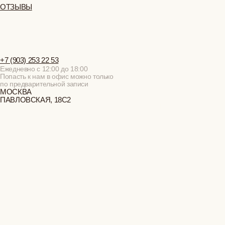
+7 (903) 253 22 53
Пн-Пт с 11:00 до 18:00
Суб-Вскр: выходной.
Попасть к нам в офис можно только
по предварительной записи
ПОЛИТИКА
КОНФИДЕНЦИАЛЬНОСТИ
ОФЕРТА
© 2019-2026
ВСЕ ПРАВА ЗАЩИЩЕНЫ
ИП ВЕЛИЛЯЕВ ЭДЕМ
РАСИМОВИЧ ОГРНИП:
320774600377032
МОСКВА
ПАВЛОВСКАЯ, 18С2