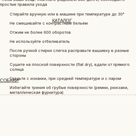
простые правила ухода
Стирайте вручную или в машине при температуре до 30°
ВОПРОС-ОТВЕТ
Не смешивайте с контрастным бельём
Отжим не более 600 оборотов
LOOKBOOK
Не используйте отбеливатель
После ручной стирки слегка расправьте вышивку в разные
стороны
Сушите на плоской поверхности (flat dry), вдали от прямого
ОТЗЫВЫ
солнца
Гладьте с изнанки, при средней температуре и с паром
Избегайте трения об грубые поверхности (ремни, рюкзаки,
металлическая фурнитура)
+7 (903) 253 22 53
Ежедневно с 12:00 до 18:00
Попасть к нам в офис можно только
по предварительной записи
МОСКВА
+7 (903) 253 22 53
ПАВЛОВСКАЯ, 18С2
РАСПРОДАЖА ОСТАТКОВ, ПЕРЕХОД НА НОВЫЙ ЭТАП РАБОТЫ
Пн-Пт с 11:00 до 18:00
Суб-Вскр: выходной.
Попасть к нам в офис можно
только по предварительной