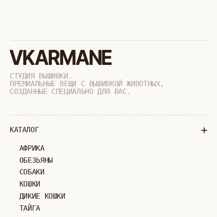
+
СОТРУДНИЧЕСТВО
+
О БРЕНДЕ
+
ПОКУПАТЕЛЯМ
КАК ЗАКАЗАТЬ
ДОСТАВКА И ОПЛАТА
ВОЗВРАТ И ОБМЕН
УХОД ЗА ИЗДЕЛИЯМИ
ВОПРОС-ОТВЕТ
LOOKBOOK
ОТЗЫВЫ
МОСКВА
ПАВЛОВСКАЯ, 18С2
+7 (903) 253 22 53
Попасть к нам в офис можно только
по предварительной записи
Пн-Пт с 11:00 до 18:00