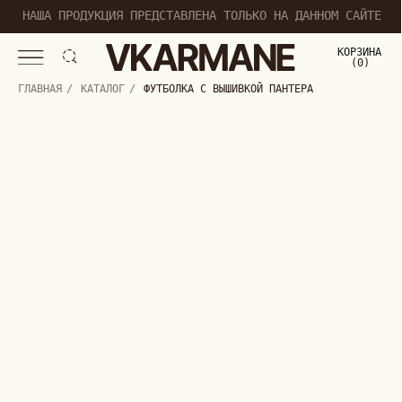
НАША ПРОДУКЦИЯ ПРЕДСТАВЛЕНА ТОЛЬКО НА ДАННОМ САЙТЕ
КОРЗИНА
(
0
0
)
ГЛАВНАЯ
/
КАТАЛОГ
/
ФУТБОЛКА С ВЫШИВКОЙ ПАНТЕРА