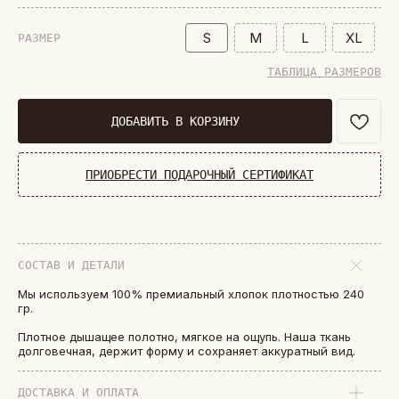
S
M
L
XL
РАЗМЕР
ТАБЛИЦА РАЗМЕРОВ
ДОБАВИТЬ В КОРЗИНУ
ПРИОБРЕСТИ ПОДАРОЧНЫЙ СЕРТИФИКАТ
СОСТАВ И ДЕТАЛИ
Мы используем 100% премиальный хлопок плотностью 240
гр.
БОЛЕЕ 50 000 ДРУЗЕЙ VKARMANE ПО ВСЕЙ СТРАНЕ
Истории, которые мы носим «в кармане»
Плотное дышащее полотно, мягкое на ощупь. Наша ткань
долговечная, держит форму и сохраняет аккуратный вид.
ДОСТАВКА И ОПЛАТА