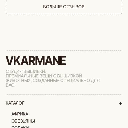
ФЕРМА
РАСПРОДАЖА
+
ПОДАРОЧНЫЙ СЕРТИФИКАТ
+
СОТРУДНИЧЕСТВО
+
О БРЕНДЕ
+
ПОКУПАТЕЛЯМ
КАК ЗАКАЗАТЬ
ДОСТАВКА И ОПЛАТА
ВОЗВРАТ И ОБМЕН
УХОД ЗА ИЗДЕЛИЯМИ
ВОПРОС-ОТВЕТ
LOOKBOOK
ОТЗЫВЫ
МОСКВА
ПАВЛОВСКАЯ, 18С2