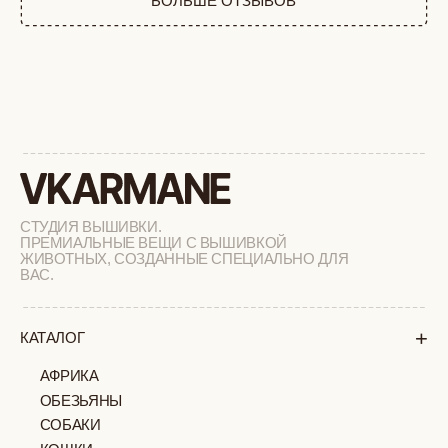
РАСПРОДАЖА
+
ПОДАРОЧНЫЙ СЕРТИФИКАТ
+
СОТРУДНИЧЕСТВО
+
О БРЕНДЕ
+
ПОКУПАТЕЛЯМ
КАК ЗАКАЗАТЬ
ДОСТАВКА И ОПЛАТА
ВОЗВРАТ И ОБМЕН
УХОД ЗА ИЗДЕЛИЯМИ
ВОПРОС-ОТВЕТ
LOOKBOOK
ОТЗЫВЫ
МОСКВА
ПАВЛОВСКАЯ, 18С2