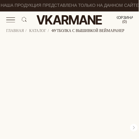
НАША ПРОДУКЦИЯ ПРЕДСТАВЛЕНА ТОЛЬКО НА ДАННОМ САЙТЕ
КОРЗИНА
(
0
0
)
ГЛАВНАЯ
/
КАТАЛОГ
/
ФУТБОЛКА С ВЫШИВКОЙ ВЕЙМАРАНЕР