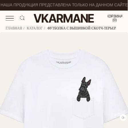
НАША ПРОДУКЦИЯ ПРЕДСТАВЛЕНА ТОЛЬКО НА ДАННОМ САЙТЕ
КОРЗИНА
(
0
0
)
ГЛАВНАЯ
/
КАТАЛОГ
/
ФУТБОЛКА С ВЫШИВКОЙ СКОТЧ-ТЕРЬЕР