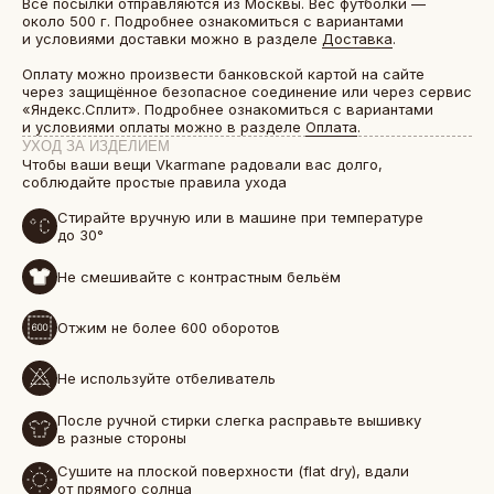
Все посылки отправляются из Москвы. Вес футболки —
около 500 г. Подробнее ознакомиться с вариантами
и условиями доставки можно в разделе
Доставка
.
Оплату можно произвести банковской картой на сайте
через защищённое безопасное соединение или через сервис
«Яндекс.Сплит». Подробнее ознакомиться с вариантами
и условиями оплаты можно в разделе
Оплата
.
УХОД ЗА ИЗДЕЛИЕМ
Чтобы ваши вещи Vkarmane радовали вас долго,
соблюдайте простые правила ухода
Стирайте вручную или в машине при температуре
до 30°
Не смешивайте с контрастным бельём
БОЛЕЕ 50 000 ДРУЗЕЙ VKARMANE ПО ВСЕЙ СТРАНЕ
Отжим не более 600 оборотов
Истории, которые мы носим «в кармане»
Не используйте отбеливатель
После ручной стирки слегка расправьте вышивку
в разные стороны
Сушите на плоской поверхности (flat dry), вдали
от прямого солнца