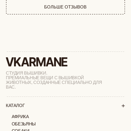
ФЕРМА
РАСПРОДАЖА
+
ПОДАРОЧНЫЙ СЕРТИФИКАТ
+
СОТРУДНИЧЕСТВО
+
О БРЕНДЕ
+
ПОКУПАТЕЛЯМ
КАК ЗАКАЗАТЬ
ДОСТАВКА И ОПЛАТА
ВОЗВРАТ И ОБМЕН
УХОД ЗА ИЗДЕЛИЯМИ
ВОПРОС-ОТВЕТ
LOOKBOOK
ОТЗЫВЫ
МОСКВА
ПАВЛОВСКАЯ, 18С2