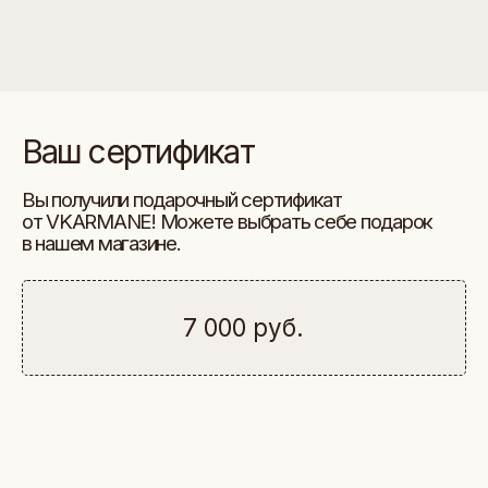
Ваш сертификат
Вы получили подарочный сертификат
от VKARMANE! Можете выбрать себе подарок
в нашем магазине.
7 000 руб.
Как использовать сертификат
и сделать заказ:
ЭТАПЫ ЗАКАЗА
Выберите понравившиеся товары и добавьте
1
их в корзину.
Перейдите в корзину и нажмите «Оформить заказ».
2
На этапе оплаты найдите поле «Промокод».
3