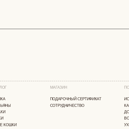
МАГАЗИН
ПОКУПАТЕЛЯМ
ПОДАРОЧНЫЙ СЕРТИФИКАТ
ИСТОРИЯ БРЕНДА
СОТРУДНИЧЕСТВО
КАК ЗАКАЗАТЬ
ДОСТАВКА И ОПЛА
ВОЗВРАТ И ОБМЕН
И
УХОД ЗА ИЗДЕЛИЯ
ВОПРОС-ОТВЕТ
LOOKBOOK
А
ОТЗЫВЫ