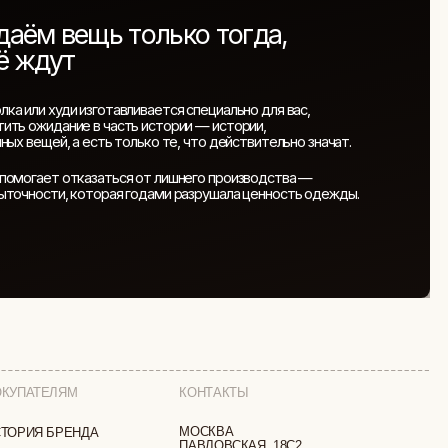
КОНТАКТЫ
МОСКВА
ПАВЛОВСКАЯ, 18С2
+7 (903) 253 22 53
ТА
Попасть к нам в офис можно только
по предварительной записи
МИ
Пн-Пт с 11:00 до 18:00
Суб-Вскр: выходной.