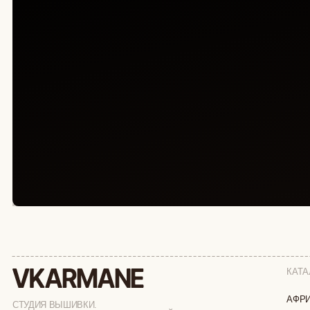
КАТАЛОГ
АФРИКА
СТУДИЯ ВЫШИВКИ.
ПРЕМИАЛЬНЫЕ ВЕЩИ С ВЫШИВКОЙ ЖИВОТНЫХ,
ОБЕЗЬЯНЫ
СОЗДАННЫЕ СПЕЦИАЛЬНО ДЛЯ ВАС
СОБАКИ
КОШКИ
ДИКИЕ КОШК
ТАЙГА
ФЕРМА
РАСПРОДАЖ
ИП ВЕЛИЛЯЕВ ЭДЕМ РАСИМОВИЧ
© 2019-2026
ОГРНИП: 320774600377032
ВСЕ ПРАВА 