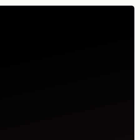
 только тогда,
тавливается специально для вас,
часть истории — истории,
ь только те, что действительно значат.
ться от лишнего производства —
рая годами разрушала ценность одежды.