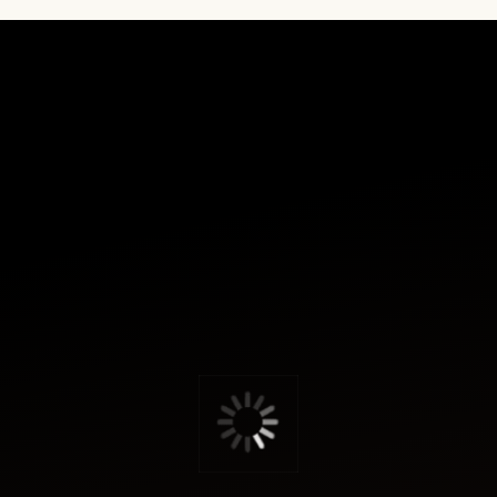
Мы создаём вещь
когда её ждут
Каждая футболка или худи изго
чтобы превратить ожидание в 
где нет случайных вещей, а ест
Такой подход помогает отказа
той самой избыточности, кото
НАШ
ПОДХОД