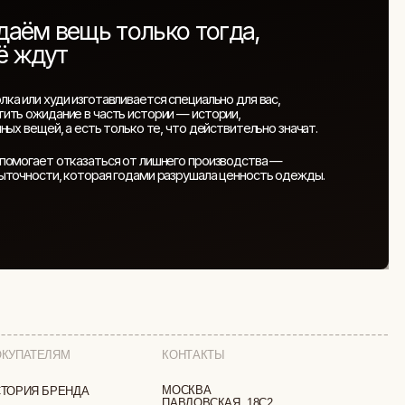
КОНТАКТЫ
МОСКВА
ПАВЛОВСКАЯ, 18С2
+7 (903) 253 22 53
ТА
Попасть к нам в офис можно только
по предварительной записи
МИ
Пн-Пт с 11:00 до 18:00
Суб-Вскр: выходной.