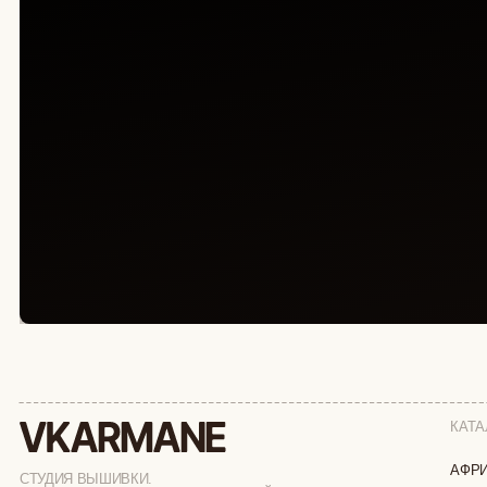
КАТАЛОГ
АФРИКА
СТУДИЯ ВЫШИВКИ.
ПРЕМИАЛЬНЫЕ ВЕЩИ С ВЫШИВКОЙ ЖИВОТНЫХ,
ОБЕЗЬЯНЫ
СОЗДАННЫЕ СПЕЦИАЛЬНО ДЛЯ ВАС
СОБАКИ
КОШКИ
ДИКИЕ КОШК
ТАЙГА
ФЕРМА
РАСПРОДАЖ
ИП ВЕЛИЛЯЕВ ЭДЕМ РАСИМОВИЧ
© 2019-2026
ОГРНИП: 320774600377032
ВСЕ ПРАВА 