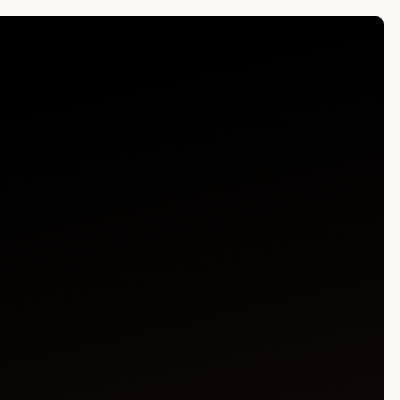
 только тогда,
тавливается специально для вас,
часть истории — истории,
ь только те, что действительно значат.
ться от лишнего производства —
рая годами разрушала ценность одежды.