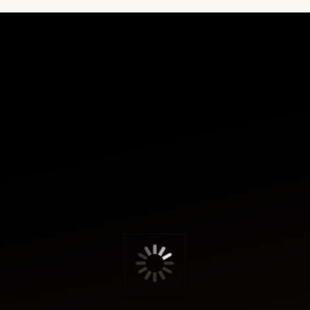
Мы создаём вещь
когда её ждут
Каждая футболка или худи изго
чтобы превратить ожидание в 
где нет случайных вещей, а ест
Такой подход помогает отказа
той самой избыточности, кото
НАШ
ПОДХОД