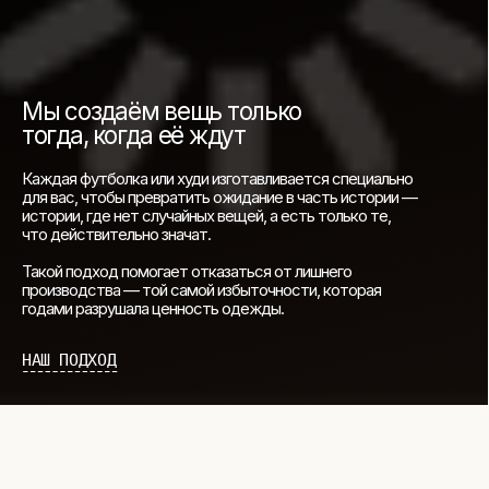
СОТРУДНИЧЕСТВО
О БРЕНДЕ
+
ПОКУПАТЕЛЯМ
КАК ЗАКАЗАТЬ
ДОСТАВКА И ОПЛАТА
ВОЗВРАТ И ОБМЕН
УХОД ЗА ИЗДЕЛИЯМИ
ВОПРОС-ОТВЕТ
LOOKBOOK
ОТЗЫВЫ
МОСКВА
ПАВЛОВСКАЯ, 18С2
+7 (903) 253 22 53
Попасть к нам в офис можно только
по предварительной записи
Пн-Пт с 11:00 до 18:00
Суб-Вскр: выходной.