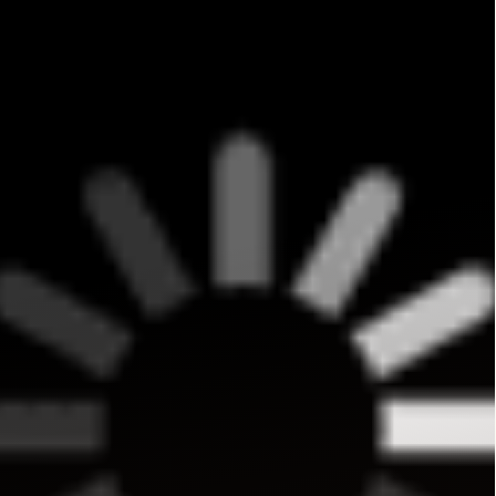
СТУДИЯ ВЫШИВКИ.
ПРЕМИАЛЬНЫЕ ВЕЩИ С ВЫШИВКОЙ ЖИВОТНЫХ,
СОЗДАННЫЕ СПЕЦИАЛЬНО ДЛЯ ВАС.
+
КАТАЛОГ
АФРИКА
ОБЕЗЬЯНЫ
СОБАКИ
КОШКИ
ДИКИЕ КОШКИ
ТАЙГА
ФЕРМА
РАСПРОДАЖА
ПОДАРОЧНЫЙ СЕРТИФИКАТ