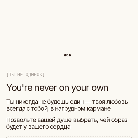
[ТЫ НЕ ОДИНОК]
[ТЫ НЕ ОД
[ТЫ НЕ ОДИНОК]
You're never on your own
You're
You're never on your own
Ты никогда не будешь один — твоя любовь
Ты никог
Ты никогда не будешь один — твоя любовь
всегда с тобой, в нагрудном кармане
всегда с 
всегда с тобой, в нагрудном кармане
Позвольте вашей душе выбрать, чей образ
Позвольт
Позвольте вашей душе выбрать, чей образ
будет у вашего сердца
будет у в
будет у вашего сердца
ПОСМОТРЕТЬ КОЛЛЕКЦИИ
ПОСМОТРЕТЬ КОЛЛЕКЦИИ
КАТАЛОГ