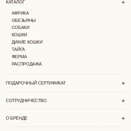
+
ПОКУПАТЕЛЯМ
КАК ЗАКАЗАТЬ
ДОСТАВКА И ОПЛАТА
ВОЗВРАТ И ОБМЕН
УХОД ЗА ИЗДЕЛИЯМИ
ВОПРОС-ОТВЕТ
LOOKBOOK
ОТЗЫВЫ
МОСКВА
ПАВЛОВСКАЯ, 18С2
+7 (903) 253 22 53
Попасть к нам в офис можно только
по предварительной записи
Пн-Пт с 11:00 до 18:00
Суб-Вскр: выходной.
ПОЛИТИКА
ОФЕРТА
КОНФИДЕНЦИАЛЬНОСТИ