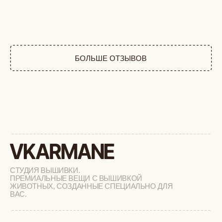
СТУДИЯ ВЫШИВКИ.
ПРЕМИАЛЬНЫЕ ВЕЩИ С ВЫШИВКОЙ
ЖИВОТНЫХ, СОЗДАННЫЕ СПЕЦИАЛЬНО ДЛЯ
ВАС.
+
КАТАЛОГ
АФРИКА
ОБЕЗЬЯНЫ
СОБАКИ
КОШКИ
ДИКИЕ КОШКИ
ТАЙГА
ФЕРМА
РАСПРОДАЖА
+
ПОДАРОЧНЫЙ СЕРТИФИКАТ
+
СОТРУДНИЧЕСТВО
+
О БРЕНДЕ