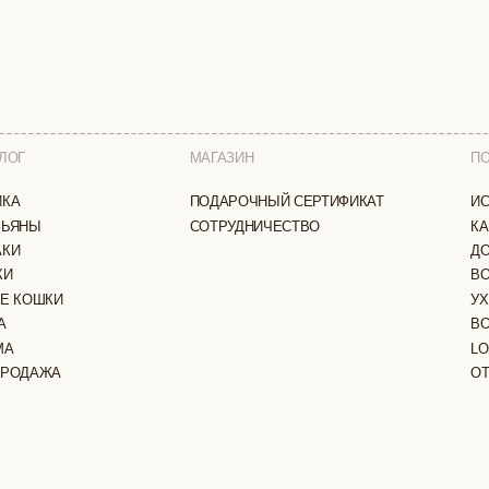
МАГАЗИН
ПОКУПАТЕЛЯМ
ПОДАРОЧНЫЙ СЕРТИФИКАТ
ИСТОРИЯ БРЕНДА
СОТРУДНИЧЕСТВО
КАК ЗАКАЗАТЬ
ДОСТАВКА И ОПЛА
ВОЗВРАТ И ОБМЕН
И
УХОД ЗА ИЗДЕЛИЯ
ВОПРОС-ОТВЕТ
LOOKBOOK
А
ОТЗЫВЫ
ЗАЩИЩЕНЫ
ПОЛИТИКА КОНФИДЕНЦИАЛЬНОСТИ
ОФЕРТА