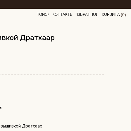
ПОИСК
КОНТАКТЫ
ИЗБРАННОЕ
КОРЗИНА
(
0
0
)
ивкой Дратхаар
ия
с вышивкой Дратхаар