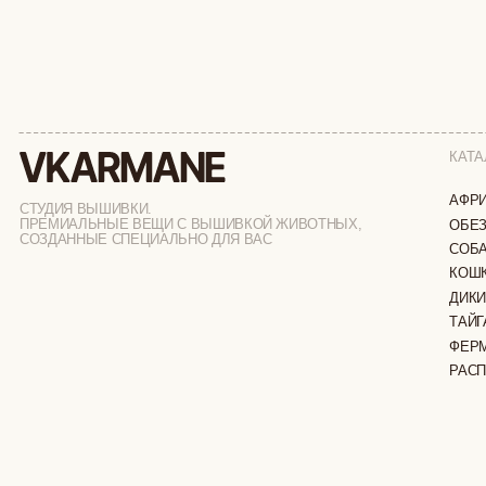
КАТАЛОГ
АФРИКА
СТУДИЯ ВЫШИВКИ.
ПРЕМИАЛЬНЫЕ ВЕЩИ С ВЫШИВКОЙ ЖИВОТНЫХ,
ОБЕЗЬЯНЫ
СОЗДАННЫЕ СПЕЦИАЛЬНО ДЛЯ ВАС
СОБАКИ
КОШКИ
ДИКИЕ КОШК
ТАЙГА
ФЕРМА
РАСПРОДАЖ
ИП ВЕЛИЛЯЕВ ЭДЕМ РАСИМОВИЧ
© 2019-2026
ОГРНИП: 320774600377032
ВСЕ ПРАВА 