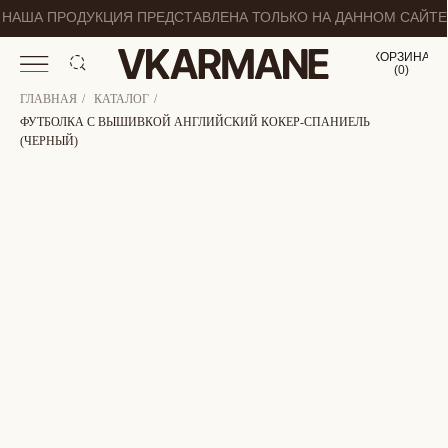
НАША ПРОДУКЦИЯ ПРЕДСТАВЛЕНА ТОЛЬКО НА ДАННОМ САЙТЕ
КОРЗИНА
(
0
0
)
ГЛАВНАЯ
/
КАТАЛОГ
/
ФУТБОЛКА С ВЫШИВКОЙ АНГЛИЙСКИЙ КОКЕР-СПАНИЕЛЬ
(ЧЕРНЫЙ)