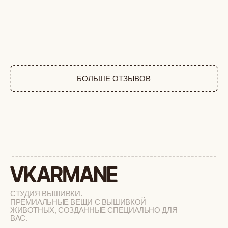
СТУДИЯ ВЫШИВКИ.
ПРЕМИАЛЬНЫЕ ВЕЩИ С ВЫШИВКОЙ
ЖИВОТНЫХ, СОЗДАННЫЕ СПЕЦИАЛЬНО ДЛЯ
ВАС.
+
КАТАЛОГ
АФРИКА
ОБЕЗЬЯНЫ
СОБАКИ
КОШКИ
ДИКИЕ КОШКИ
ТАЙГА
ФЕРМА
РАСПРОДАЖА
+
ПОДАРОЧНЫЙ СЕРТИФИКАТ
+
СОТРУДНИЧЕСТВО