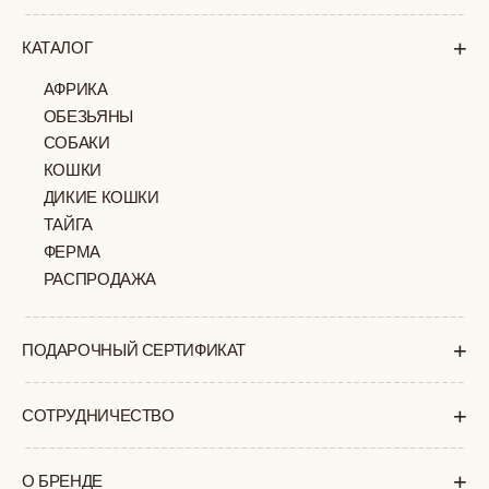
+
О БРЕНДЕ
+
ПОКУПАТЕЛЯМ
КАК ЗАКАЗАТЬ
ДОСТАВКА И ОПЛАТА
ВОЗВРАТ И ОБМЕН
УХОД ЗА ИЗДЕЛИЯМИ
ВОПРОС-ОТВЕТ
LOOKBOOK
ОТЗЫВЫ
МОСКВА
ПАВЛОВСКАЯ, 18С2
+7 (903) 253 22 53
Попасть к нам в офис можно только
по предварительной записи
Пн-Пт с 11:00 до 18:00
Суб-Вскр: выходной.