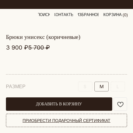
ПОИСК
КОНТАКТЫ
ИЗБРАННОЕ
КОРЗИНА
(
0
0
)
брюки унисекс (коричневые)
3 900
₽
5 700
₽
S
M
L
РАЗМЕР
ДОБАВИТЬ В КОРЗИНУ
ПРИОБРЕСТИ ПОДАРОЧНЫЙ СЕРТИФИКАТ