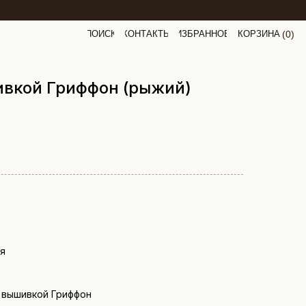
ПОИСК
КОНТАКТЫ
ИЗБРАННОЕ
КОРЗИНА
(
0
0
)
ивкой Гриффон (рыжий)
ия
с вышивкой Гриффон