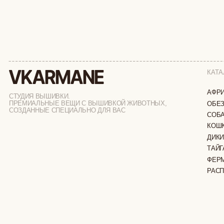
КАТАЛОГ
АФРИКА
СТУДИЯ ВЫШИВКИ.
ПРЕМИАЛЬНЫЕ ВЕЩИ С ВЫШИВКОЙ ЖИВОТНЫХ,
ОБЕЗЬЯНЫ
СОЗДАННЫЕ СПЕЦИАЛЬНО ДЛЯ ВАС
СОБАКИ
КОШКИ
ДИКИЕ КОШК
ТАЙГА
ФЕРМА
РАСПРОДАЖ
ИП ВЕЛИЛЯЕВ ЭДЕМ РАСИМОВИЧ
© 2019-2026
ОГРНИП: 320774600377032
ВСЕ ПРАВА 