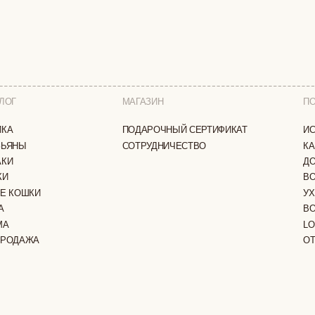
МАГАЗИН
ПОКУПАТЕЛЯМ
ПОДАРОЧНЫЙ СЕРТИФИКАТ
ИСТОРИЯ БРЕНДА
СОТРУДНИЧЕСТВО
КАК ЗАКАЗАТЬ
ДОСТАВКА И ОПЛА
ВОЗВРАТ И ОБМЕН
И
УХОД ЗА ИЗДЕЛИЯ
ВОПРОС-ОТВЕТ
LOOKBOOK
А
ОТЗЫВЫ
ЗАЩИЩЕНЫ
ПОЛИТИКА КОНФИДЕНЦИАЛЬНОСТИ
ОФЕРТА