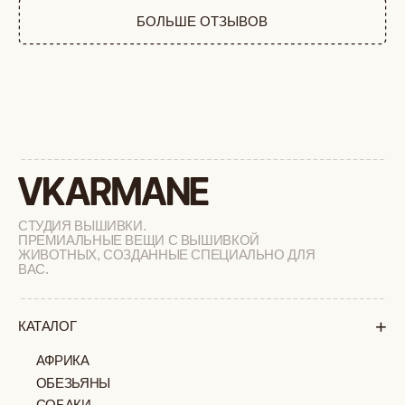
ФЕРМА
РАСПРОДАЖА
+
ПОДАРОЧНЫЙ СЕРТИФИКАТ
+
СОТРУДНИЧЕСТВО
+
О БРЕНДЕ
+
ПОКУПАТЕЛЯМ
КАК ЗАКАЗАТЬ
ДОСТАВКА И ОПЛАТА
ВОЗВРАТ И ОБМЕН
УХОД ЗА ИЗДЕЛИЯМИ
ВОПРОС-ОТВЕТ
LOOKBOOK
ОТЗЫВЫ
МОСКВА
ПАВЛОВСКАЯ, 18С2