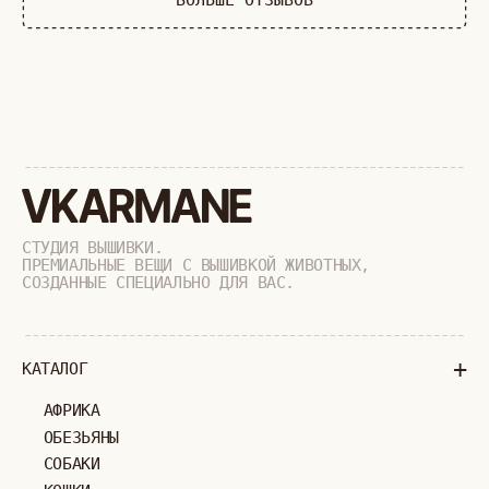
РАСПРОДАЖА
+
ПОДАРОЧНЫЙ СЕРТИФИКАТ
+
СОТРУДНИЧЕСТВО
+
О БРЕНДЕ
+
ПОКУПАТЕЛЯМ
КАК ЗАКАЗАТЬ
ДОСТАВКА И ОПЛАТА
ВОЗВРАТ И ОБМЕН
УХОД ЗА ИЗДЕЛИЯМИ
ВОПРОС-ОТВЕТ
LOOKBOOK
ОТЗЫВЫ
МОСКВА
ПАВЛОВСКАЯ, 18С2