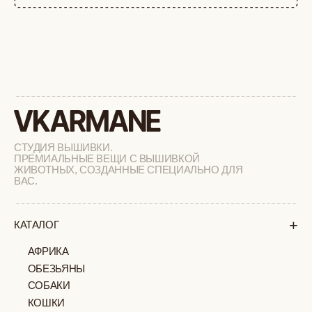
+
СОТРУДНИЧЕСТВО
+
О БРЕНДЕ
+
ПОКУПАТЕЛЯМ
КАК ЗАКАЗАТЬ
ДОСТАВКА И ОПЛАТА
ВОЗВРАТ И ОБМЕН
УХОД ЗА ИЗДЕЛИЯМИ
ВОПРОС-ОТВЕТ
LOOKBOOK
ОТЗЫВЫ
МОСКВА
ПАВЛОВСКАЯ, 18С2
+7 (903) 253 22 53
Попасть к нам в офис можно только
по предварительной записи
Пн-Пт с 11:00 до 18:00
Суб-Вскр: выходной.