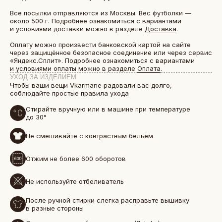
Все посылки отправляются из Москвы. Вес футболки —
около 500 г. Подробнее ознакомиться с вариантами
и условиями доставки можно в разделе
Доставка
.
Оплату можно произвести банковской картой на сайте
через защищённое безопасное соединение или через сервис
«Яндекс.Сплит». Подробнее ознакомиться с вариантами
и условиями оплаты можно в разделе
Оплата
.
УХОД ЗА ИЗДЕЛИЕМ
Чтобы ваши вещи Vkarmane радовали вас долго,
соблюдайте простые правила ухода
Стирайте вручную или в машине при температуре
до 30°
Не смешивайте с контрастным бельём
БОЛЕЕ 50 000 ДРУЗЕЙ VKARMANE ПО ВСЕЙ СТРАНЕ
Истории, которые мы носим «в кармане»
Отжим не более 600 оборотов
Не используйте отбеливатель
После ручной стирки слегка расправьте вышивку
в разные стороны