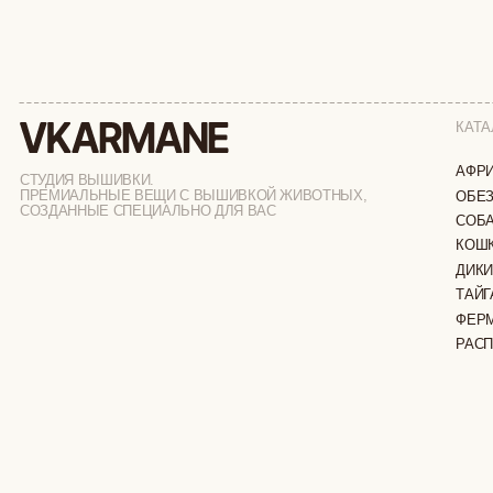
СТУДИЯ ВЫШИВКИ.
ПРЕМИАЛЬНЫЕ ВЕЩИ С ВЫШИВКОЙ ЖИВОТНЫХ,
ОБЕЗЬЯНЫ
СОЗДАННЫЕ СПЕЦИАЛЬНО ДЛЯ ВАС
СОБАКИ
КОШКИ
ДИКИЕ КОШК
ТАЙГА
ФЕРМА
РАСПРОДАЖ
ИП ВЕЛИЛЯЕВ ЭДЕМ РАСИМОВИЧ
© 2019-2026
ОГРНИП: 320774600377032
ВСЕ ПРАВА 