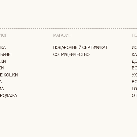
СОТРУДНИЧЕСТВО
КАК ЗАКАЗАТЬ
ДОСТАВКА И ОПЛА
ВОЗВРАТ И ОБМЕН
И
УХОД ЗА ИЗДЕЛИЯ
ВОПРОС-ОТВЕТ
LOOKBOOK
А
ОТЗЫВЫ
ЗАЩИЩЕНЫ
ПОЛИТИКА КОНФИДЕНЦИАЛЬНОСТИ
ОФЕРТА