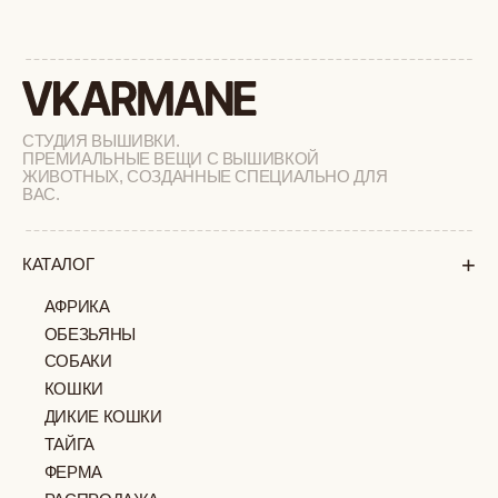
+
СОТРУДНИЧЕСТВО
+
О БРЕНДЕ
+
ПОКУПАТЕЛЯМ
КАК ЗАКАЗАТЬ
ДОСТАВКА И ОПЛАТА
ВОЗВРАТ И ОБМЕН
УХОД ЗА ИЗДЕЛИЯМИ
ВОПРОС-ОТВЕТ
LOOKBOOK
ОТЗЫВЫ
МОСКВА
ПАВЛОВСКАЯ, 18С2
+7 (903) 253 22 53
Попасть к нам в офис можно только
по предварительной записи
Пн-Пт с 11:00 до 18:00
Суб-Вскр: выходной.