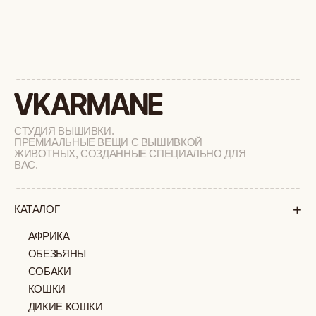
ВОПРОС-ОТВЕТ
LOOKBOOK
ОТЗЫВЫ
МОСКВА
ПАВЛОВСКАЯ, 18С2
+7 (903) 253 22 53
Попасть к нам в офис можно только
по предварительной записи
Пн-Пт с 11:00 до 18:00
Суб-Вскр: выходной.
ПОЛИТИКА
ОФЕРТА
КОНФИДЕНЦИАЛЬНОСТИ
ИП ВЕЛИЛЯЕВ ЭДЕМ
© 2019-2026
РАСИМОВИЧ ОГРНИП:
ВСЕ ПРАВА ЗАЩИЩЕНЫ
320774600377032