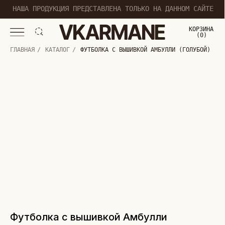
НАША ПРОДУКЦИЯ ПРЕДСТАВЛЕНА ТОЛЬКО НА ДАННОМ САЙТЕ
КОРЗИНА
(
0
0
)
ГЛАВНАЯ
/
КАТАЛОГ
/
ФУТБОЛКА С ВЫШИВКОЙ АМБУЛЛИ (ГОЛУБОЙ)
Футболка с вышивкой Амбулли