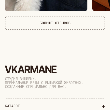
ПРЕМИАЛЬНЫЕ ВЕЩИ С ВЫШИВКОЙ ЖИВОТНЫХ,
СОЗДАННЫЕ СПЕЦИАЛЬНО ДЛЯ ВАС.
+
КАТАЛОГ
АФРИКА
ОБЕЗЬЯНЫ
СОБАКИ
КОШКИ
ДИКИЕ КОШКИ
ТАЙГА
ФЕРМА
РАСПРОДАЖА
+
ПОДАРОЧНЫЙ СЕРТИФИКАТ
+
СОТРУДНИЧЕСТВО
+
О БРЕНДЕ