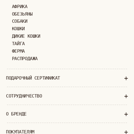
+
ПОКУПАТЕЛЯМ
КАК ЗАКАЗАТЬ
ДОСТАВКА И ОПЛАТА
ВОЗВРАТ И ОБМЕН
УХОД ЗА ИЗДЕЛИЯМИ
ВОПРОС-ОТВЕТ
LOOKBOOK
ОТЗЫВЫ
МОСКВА
ПАВЛОВСКАЯ, 18С2
+7 (903) 253 22 53
Попасть к нам в офис можно только
по предварительной записи
Пн-Пт с 11:00 до 18:00
Суб-Вскр: выходной.
ПОЛИТИКА КОНФИДЕНЦИАЛЬНОСТИ
ОФЕРТА