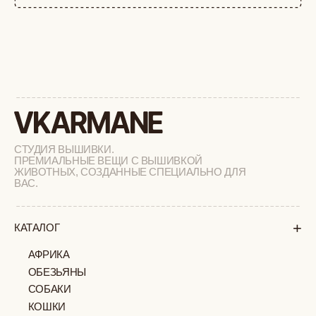
+
СОТРУДНИЧЕСТВО
+
О БРЕНДЕ
+
ПОКУПАТЕЛЯМ
КАК ЗАКАЗАТЬ
ДОСТАВКА И ОПЛАТА
ВОЗВРАТ И ОБМЕН
УХОД ЗА ИЗДЕЛИЯМИ
ВОПРОС-ОТВЕТ
LOOKBOOK
ОТЗЫВЫ
МОСКВА
ПАВЛОВСКАЯ, 18С2
+7 (903) 253 22 53
Попасть к нам в офис можно только
по предварительной записи
Пн-Пт с 11:00 до 18:00
Суб-Вскр: выходной.