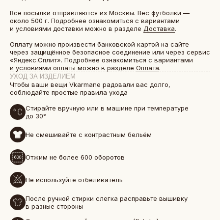
Все посылки отправляются из Москвы. Вес футболки —
около 500 г. Подробнее ознакомиться с вариантами
и условиями доставки можно в разделе
Доставка
.
Оплату можно произвести банковской картой на сайте
через защищённое безопасное соединение или через сервис
«Яндекс.Сплит». Подробнее ознакомиться с вариантами
и условиями оплаты можно в разделе
Оплата
.
УХОД ЗА ИЗДЕЛИЕМ
Чтобы ваши вещи Vkarmane радовали вас долго,
соблюдайте простые правила ухода
Стирайте вручную или в машине при температуре
до 30°
Не смешивайте с контрастным бельём
БОЛЕЕ 50 000 ДРУЗЕЙ VKARMANE ПО ВСЕЙ СТРАНЕ
Истории, которые мы носим «в кармане»
Отжим не более 600 оборотов
Не используйте отбеливатель
После ручной стирки слегка расправьте вышивку
в разные стороны