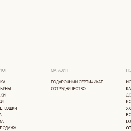
МАГАЗИН
ПОКУПАТЕЛЯМ
ПОДАРОЧНЫЙ СЕРТИФИКАТ
ИСТОРИЯ БРЕНДА
СОТРУДНИЧЕСТВО
КАК ЗАКАЗАТЬ
ДОСТАВКА И ОПЛА
ВОЗВРАТ И ОБМЕН
И
УХОД ЗА ИЗДЕЛИЯ
ВОПРОС-ОТВЕТ
LOOKBOOK
А
ОТЗЫВЫ
ЗАЩИЩЕНЫ
ПОЛИТИКА КОНФИДЕНЦИАЛЬНОСТИ
ОФЕРТА