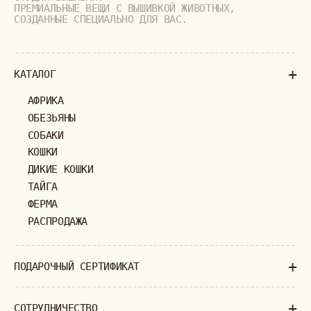
УХОД ЗА ИЗДЕЛИЯМИ
ВОПРОС-ОТВЕТ
LOOKBOOK
ОТЗЫВЫ
МОСКВА
ПАВЛОВСКАЯ, 18С2
+7 (903) 253 22 53
Попасть к нам в офис можно только
по предварительной записи
Пн-Пт с 11:00 до 18:00
Суб-Вскр: выходной.
ПОЛИТИКА КОНФИДЕНЦИАЛЬНОСТИ
ОФЕРТА
ИП ВЕЛИЛЯЕВ ЭДЕМ РАСИМОВИЧ
© 2019-2026
ОГРНИП: 320774600377032
ВСЕ ПРАВА ЗАЩИЩЕНЫ