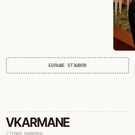
+
КАТАЛОГ
АФРИКА
ОБЕЗЬЯНЫ
СОБАКИ
КОШКИ
ДИКИЕ КОШКИ
ТАЙГА
ФЕРМА
РАСПРОДАЖА
+
ПОДАРОЧНЫЙ СЕРТИФИКАТ
+
СОТРУДНИЧЕСТВО
+
О БРЕНДЕ
+
ПОКУПАТЕЛЯМ
КАК ЗАКАЗАТЬ
ДОСТАВКА И ОПЛАТА
ВОЗВРАТ И ОБМЕН