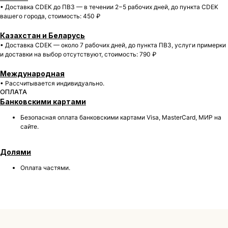
• Доставка CDEK до ПВЗ — в течении 2−5 рабочих дней, до пункта CDEK
вашего города, cтоимость: 450 ₽
Казахстан и Беларусь
• Доставка CDEK — около 7 рабочих дней, до пункта ПВЗ, услуги примерки
и доставки на выбор отсутствуют, cтоимость: 790 ₽
БОЛЕЕ 50 000 ДРУЗЕЙ VKARMANE ПО ВСЕЙ СТРАНЕ
Международная
Истории, которые мы носим «в кармане»
• Рассчитывается индивидуально.
ОПЛАТА
Банковскими картами
Безопасная оплата банковскими картами Visa, MasterCard, МИР на
сайте.
Долями
Оплата частями.