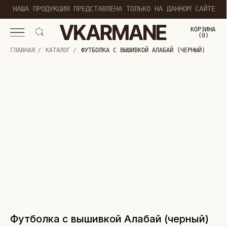
НАША ПРОДУКЦИЯ ПРЕДСТАВЛЕНА ТОЛЬКО НА ДАННОМ САЙТЕ
КОРЗИНА
(
0
0
)
ГЛАВНАЯ
/
КАТАЛОГ
/
ФУТБОЛКА С ВЫШИВКОЙ АЛАБАЙ (ЧЕРНЫЙ)
Футболка с вышивкой Алабай (черный)