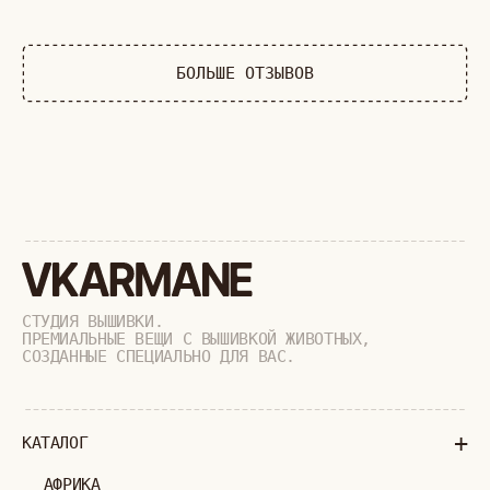
+
КАТАЛОГ
АФРИКА
ОБЕЗЬЯНЫ
СОБАКИ
КОШКИ
ДИКИЕ КОШКИ
ТАЙГА
ФЕРМА
РАСПРОДАЖА
+
ПОДАРОЧНЫЙ СЕРТИФИКАТ
+
СОТРУДНИЧЕСТВО
+
О БРЕНДЕ
+
ПОКУПАТЕЛЯМ