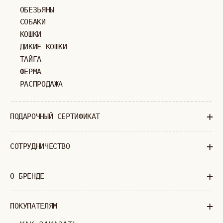
КАК ЗАКАЗАТЬ
ДОСТАВКА И ОПЛАТА
ВОЗВРАТ И ОБМЕН
УХОД ЗА ИЗДЕЛИЯМИ
ВОПРОС-ОТВЕТ
LOOKBOOK
ОТЗЫВЫ
МОСКВА
ПАВЛОВСКАЯ, 18С2
+7 (903) 253 22 53
Попасть к нам в офис можно только
по предварительной записи
Пн-Пт с 11:00 до 18:00
Суб-Вскр: выходной.
ПОЛИТИКА КОНФИДЕНЦИАЛЬНОСТИ
ОФЕРТА