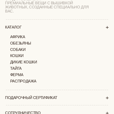
УХОД ЗА ИЗДЕЛИЯМИ
ВОПРОС-ОТВЕТ
LOOKBOOK
ОТЗЫВЫ
МОСКВА
ПАВЛОВСКАЯ, 18С2
+7 (903) 253 22 53
Попасть к нам в офис можно только
по предварительной записи
Пн-Пт с 11:00 до 18:00
Суб-Вскр: выходной.
ПОЛИТИКА
ОФЕРТА
КОНФИДЕНЦИАЛЬНОСТИ
ИП ВЕЛИЛЯЕВ ЭДЕМ
© 2019-2026
РАСИМОВИЧ ОГРНИП:
ВСЕ ПРАВА ЗАЩИЩЕНЫ
320774600377032