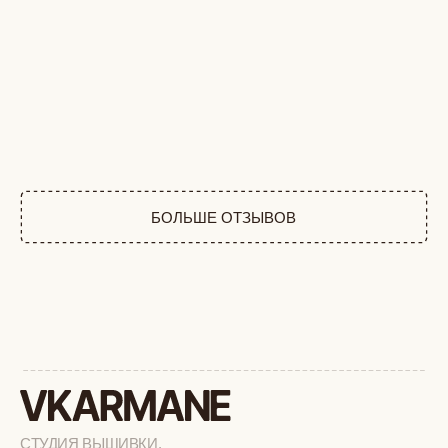
+
КАТАЛОГ
АФРИКА
ОБЕЗЬЯНЫ
СОБАКИ
КОШКИ
ДИКИЕ КОШКИ
ТАЙГА
ФЕРМА
РАСПРОДАЖА
+
ПОДАРОЧНЫЙ СЕРТИФИКАТ
+
СОТРУДНИЧЕСТВО
+
О БРЕНДЕ
+
ПОКУПАТЕЛЯМ
КАК ЗАКАЗАТЬ
ДОСТАВКА И ОПЛАТА
ВОЗВРАТ И ОБМЕН