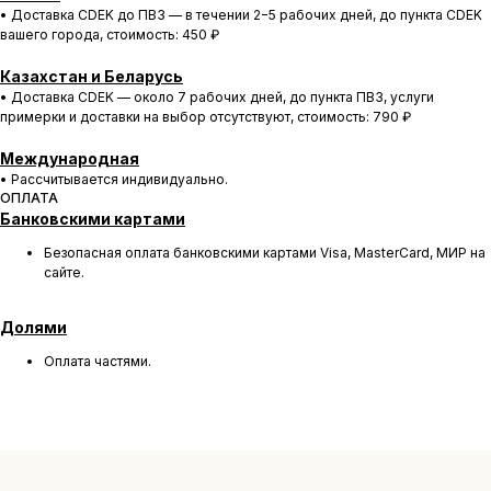
• Доставка CDEK до ПВЗ — в течении 2−5 рабочих дней, до пункта CDEK
вашего города, cтоимость: 450 ₽
Казахстан и Беларусь
• Доставка CDEK — около 7 рабочих дней, до пункта ПВЗ, услуги
примерки и доставки на выбор отсутствуют, cтоимость: 790 ₽
БОЛЕЕ 50 000 ДРУЗЕЙ VKARMANE ПО ВСЕЙ СТРАНЕ
Международная
Истории, которые мы носим «в кармане»
• Рассчитывается индивидуально.
ОПЛАТА
Банковскими картами
Безопасная оплата банковскими картами Visa, MasterCard, МИР на
сайте.
Долями
Оплата частями.