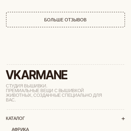
ВАС.
+
КАТАЛОГ
АФРИКА
ОБЕЗЬЯНЫ
СОБАКИ
КОШКИ
ДИКИЕ КОШКИ
ТАЙГА
ФЕРМА
РАСПРОДАЖА
+
ПОДАРОЧНЫЙ СЕРТИФИКАТ
+
СОТРУДНИЧЕСТВО
+
О БРЕНДЕ
+
ПОКУПАТЕЛЯМ