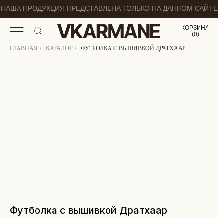
НАША ПРОДУКЦИЯ ПРЕДСТАВЛЕНА ТОЛЬКО НА ДАННОМ САЙТЕ
КОРЗИНА
(
0
0
)
ГЛАВНАЯ
/
КАТАЛОГ
/
ФУТБОЛКА С ВЫШИВКОЙ ДРАТХААР
Футболка с вышивкой Дратхаар