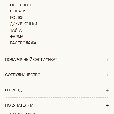
КАК ЗАКАЗАТЬ
ДОСТАВКА И ОПЛАТА
ВОЗВРАТ И ОБМЕН
УХОД ЗА ИЗДЕЛИЯМИ
ВОПРОС-ОТВЕТ
LOOKBOOK
ОТЗЫВЫ
МОСКВА
ПАВЛОВСКАЯ, 18С2
+7 (903) 253 22 53
Попасть к нам в офис можно только
по предварительной записи
Пн-Пт с 11:00 до 18:00
Суб-Вскр: выходной.
ПОЛИТИКА
ОФЕРТА
КОНФИДЕНЦИАЛЬНОСТИ