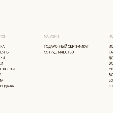
МАГАЗИН
ПОКУПАТЕЛЯМ
ПОДАРОЧНЫЙ СЕРТИФИКАТ
ИСТОРИЯ БРЕНДА
СОТРУДНИЧЕСТВО
КАК ЗАКАЗАТЬ
ДОСТАВКА И ОПЛА
ВОЗВРАТ И ОБМЕН
И
УХОД ЗА ИЗДЕЛИЯ
ВОПРОС-ОТВЕТ
LOOKBOOK
А
ОТЗЫВЫ
ЗАЩИЩЕНЫ
ПОЛИТИКА КОНФИДЕНЦИАЛЬНОСТИ
ОФЕРТА