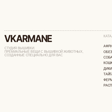
КАТАЛОГ
АФРИКА
СТУДИЯ ВЫШИВКИ.
ПРЕМИАЛЬНЫЕ ВЕЩИ С ВЫШИВКОЙ ЖИВОТНЫХ,
ОБЕЗЬЯНЫ
СОЗДАННЫЕ СПЕЦИАЛЬНО ДЛЯ ВАС
СОБАКИ
КОШКИ
ДИКИЕ КОШК
ТАЙГА
ФЕРМА
РАСПРОДАЖ
ИП ВЕЛИЛЯЕВ ЭДЕМ РАСИМОВИЧ
© 2019-2026
ОГРНИП: 320774600377032
ВСЕ ПРАВА 