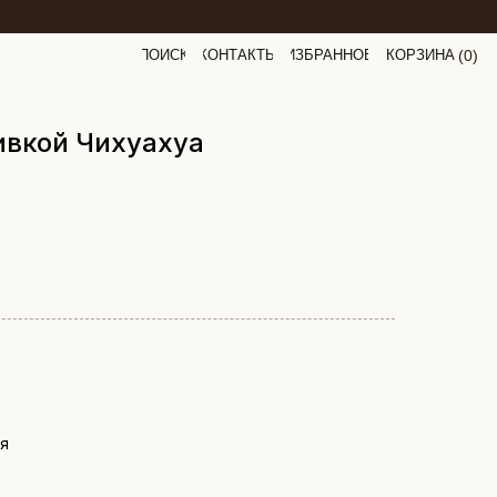
ПОИСК
КОНТАКТЫ
ИЗБРАННОЕ
КОРЗИНА
(
0
0
)
ивкой Чихуахуа
ия