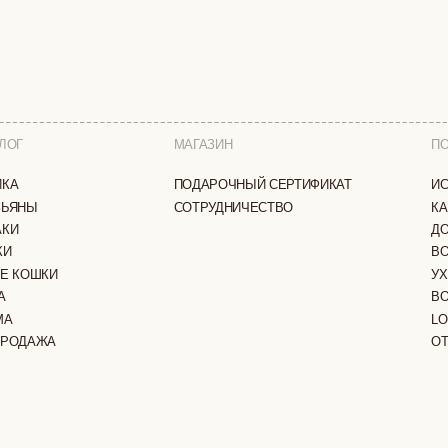
МАГАЗИН
ПОКУПАТЕЛЯМ
ПОДАРОЧНЫЙ СЕРТИФИКАТ
ИСТОРИЯ БРЕНДА
СОТРУДНИЧЕСТВО
КАК ЗАКАЗАТЬ
ДОСТАВКА И ОПЛА
ВОЗВРАТ И ОБМЕН
И
УХОД ЗА ИЗДЕЛИЯ
ВОПРОС-ОТВЕТ
LOOKBOOK
А
ОТЗЫВЫ
ЗАЩИЩЕНЫ
ПОЛИТИКА КОНФИДЕНЦИАЛЬНОСТИ
ОФЕРТА