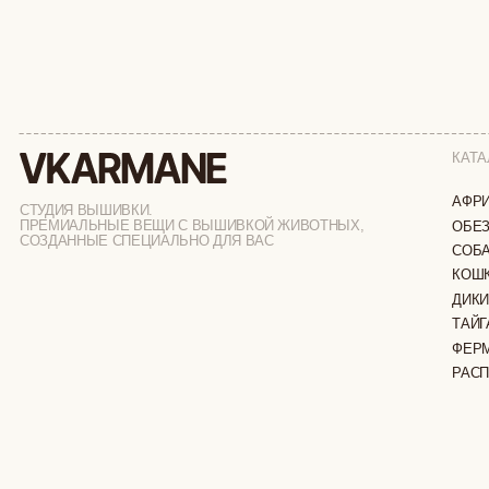
КАТАЛОГ
АФРИКА
СТУДИЯ ВЫШИВКИ.
ПРЕМИАЛЬНЫЕ ВЕЩИ С ВЫШИВКОЙ ЖИВОТНЫХ,
ОБЕЗЬЯНЫ
СОЗДАННЫЕ СПЕЦИАЛЬНО ДЛЯ ВАС
СОБАКИ
КОШКИ
ДИКИЕ КОШК
ТАЙГА
ФЕРМА
РАСПРОДАЖ
ИП ВЕЛИЛЯЕВ ЭДЕМ РАСИМОВИЧ
© 2019-2026
ОГРНИП: 320774600377032
ВСЕ ПРАВА 