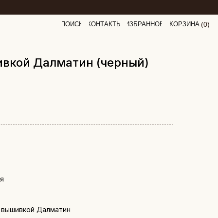
ПОИСК
КОНТАКТЫ
ИЗБРАННОЕ
КОРЗИНА
(
0
0
)
ивкой Далматин (черный)
ия
с вышивкой Далматин