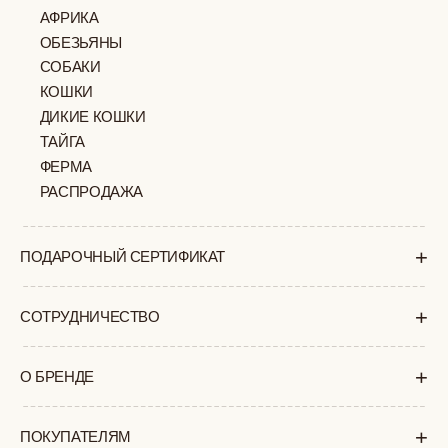
КАК ЗАКАЗАТЬ
ДОСТАВКА И ОПЛАТА
ВОЗВРАТ И ОБМЕН
УХОД ЗА ИЗДЕЛИЯМИ
ВОПРОС-ОТВЕТ
LOOKBOOK
ОТЗЫВЫ
МОСКВА
ПАВЛОВСКАЯ, 18С2
+7 (903) 253 22 53
Попасть к нам в офис можно только
по предварительной записи
Пн-Пт с 11:00 до 18:00
Суб-Вскр: выходной.
ПОЛИТИКА
ОФЕРТА
КОНФИДЕНЦИАЛЬНОСТИ