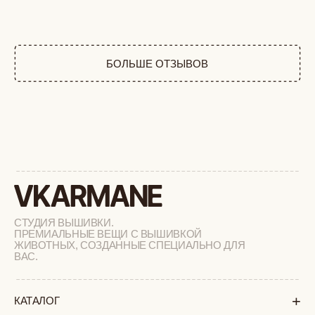
ПРЕМИАЛЬНЫЕ ВЕЩИ С ВЫШИВКОЙ
ЖИВОТНЫХ, СОЗДАННЫЕ СПЕЦИАЛЬНО ДЛЯ
ВАС.
+
КАТАЛОГ
АФРИКА
ОБЕЗЬЯНЫ
СОБАКИ
КОШКИ
ДИКИЕ КОШКИ
ТАЙГА
ФЕРМА
РАСПРОДАЖА
+
ПОДАРОЧНЫЙ СЕРТИФИКАТ
+
СОТРУДНИЧЕСТВО
+
О БРЕНДЕ
+
ПОКУПАТЕЛЯМ