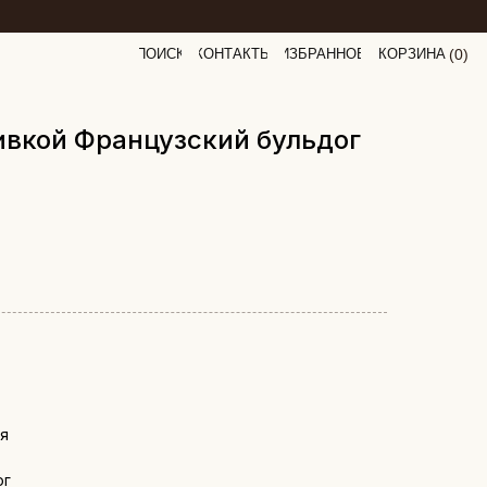
ПОИСК
КОНТАКТЫ
ИЗБРАННОЕ
КОРЗИНА
(
0
0
)
ивкой Французский бульдог
ия
ог