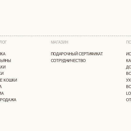
МАГАЗИН
ПОКУПАТЕЛЯМ
ПОДАРОЧНЫЙ СЕРТИФИКАТ
ИСТОРИЯ БРЕНДА
СОТРУДНИЧЕСТВО
КАК ЗАКАЗАТЬ
ДОСТАВКА И ОПЛА
ВОЗВРАТ И ОБМЕН
И
УХОД ЗА ИЗДЕЛИЯ
ВОПРОС-ОТВЕТ
LOOKBOOK
А
ОТЗЫВЫ
ЗАЩИЩЕНЫ
ПОЛИТИКА КОНФИДЕНЦИАЛЬНОСТИ
ОФЕРТА