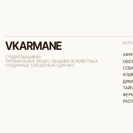
КАТАЛОГ
АФРИКА
СТУДИЯ ВЫШИВКИ.
ПРЕМИАЛЬНЫЕ ВЕЩИ С ВЫШИВКОЙ ЖИВОТНЫХ,
ОБЕЗЬЯНЫ
СОЗДАННЫЕ СПЕЦИАЛЬНО ДЛЯ ВАС
СОБАКИ
КОШКИ
ДИКИЕ КОШК
ТАЙГА
ФЕРМА
РАСПРОДАЖ
ИП ВЕЛИЛЯЕВ ЭДЕМ РАСИМОВИЧ
© 2019-2026
ОГРНИП: 320774600377032
ВСЕ ПРАВА 