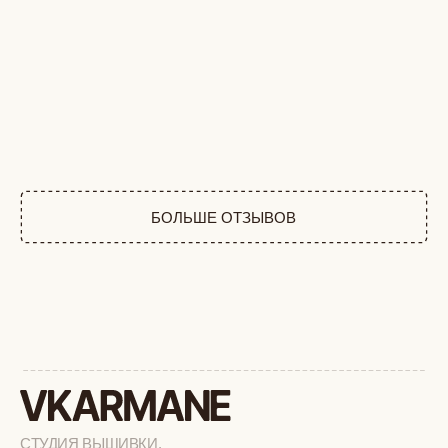
+
КАТАЛОГ
АФРИКА
ОБЕЗЬЯНЫ
СОБАКИ
КОШКИ
ДИКИЕ КОШКИ
ТАЙГА
ФЕРМА
РАСПРОДАЖА
+
ПОДАРОЧНЫЙ СЕРТИФИКАТ
+
СОТРУДНИЧЕСТВО
+
О БРЕНДЕ
+
ПОКУПАТЕЛЯМ
КАК ЗАКАЗАТЬ
ДОСТАВКА И ОПЛАТА
ВОЗВРАТ И ОБМЕН