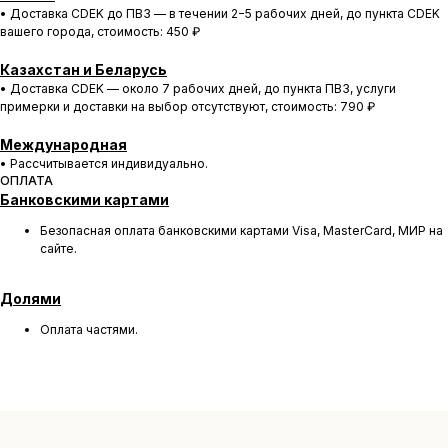
• Доставка CDEK до ПВЗ — в течении 2−5 рабочих дней, до пункта CDEK
вашего города, cтоимость: 450 ₽
Казахстан и Беларусь
• Доставка CDEK — около 7 рабочих дней, до пункта ПВЗ, услуги
примерки и доставки на выбор отсутствуют, cтоимость: 790 ₽
БОЛЕЕ 50 000 ДРУЗЕЙ VKARMANE ПО ВСЕЙ СТРАНЕ
Международная
Истории, которые мы носим «в кармане»
• Рассчитывается индивидуально.
ОПЛАТА
Банковскими картами
Безопасная оплата банковскими картами Visa, MasterCard, МИР на
сайте.
Долями
Оплата частями.