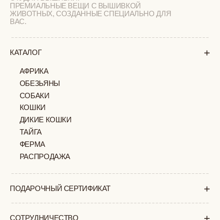
УХОД ЗА ИЗДЕЛИЯМИ
ВОПРОС-ОТВЕТ
LOOKBOOK
ОТЗЫВЫ
МОСКВА
ПАВЛОВСКАЯ, 18С2
+7 (903) 253 22 53
Попасть к нам в офис можно только
по предварительной записи
Пн-Пт с 11:00 до 18:00
Суб-Вскр: выходной.
ПОЛИТИКА
ОФЕРТА
КОНФИДЕНЦИАЛЬНОСТИ
ИП ВЕЛИЛЯЕВ ЭДЕМ
© 2019-2026
РАСИМОВИЧ ОГРНИП:
ВСЕ ПРАВА ЗАЩИЩЕНЫ
320774600377032