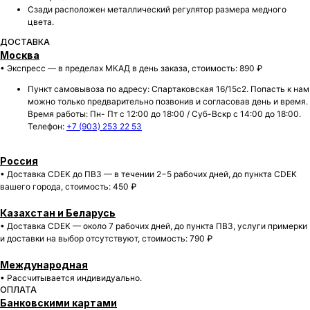
Сзади расположен металлический регулятор размера медного
цвета.
ДОСТАВКА
Москва
• Экспресс — в пределах МКАД в день заказа, стоимость: 890 ₽
Пункт самовывоза по адресу: Спартаковская 16/15с2. Попасть к нам
можно только предварительно позвонив и согласовав день и время.
Время работы: Пн- Пт с 12:00 до 18:00 / Суб-Вскр с 14:00 до 18:00.
Телефон:
+7 (903) 253 22 53
Россия
• Доставка CDEK до ПВЗ — в течении 2−5 рабочих дней, до пункта CDEK
вашего города, cтоимость: 450 ₽
Казахстан и Беларусь
• Доставка CDEK — около 7 рабочих дней, до пункта ПВЗ, услуги примерки
и доставки на выбор отсутствуют, cтоимость: 790 ₽
Международная
• Рассчитывается индивидуально.
БОЛЕЕ 50 000 ДРУЗЕЙ VKARMANE ПО ВСЕЙ СТРАНЕ
ОПЛАТА
Истории, которые мы носим «в кармане»
Банковскими картами