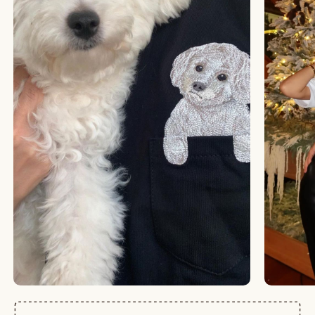
БОЛЬШЕ ОТЗЫВОВ
СТУДИЯ ВЫШИВКИ.
ПРЕМИАЛЬНЫЕ ВЕЩИ С ВЫШИВКОЙ ЖИВОТНЫХ,
СОЗДАННЫЕ СПЕЦИАЛЬНО ДЛЯ ВАС.
+
КАТАЛОГ
АФРИКА
ОБЕЗЬЯНЫ
СОБАКИ
КОШКИ
ДИКИЕ КОШКИ
ТАЙГА
ФЕРМА