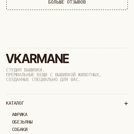
РАСПРОДАЖА
+
ПОДАРОЧНЫЙ СЕРТИФИКАТ
+
СОТРУДНИЧЕСТВО
+
О БРЕНДЕ
+
ПОКУПАТЕЛЯМ
КАК ЗАКАЗАТЬ
ДОСТАВКА И ОПЛАТА
ВОЗВРАТ И ОБМЕН
УХОД ЗА ИЗДЕЛИЯМИ
ВОПРОС-ОТВЕТ
LOOKBOOK
ОТЗЫВЫ
МОСКВА
ПАВЛОВСКАЯ, 18С2