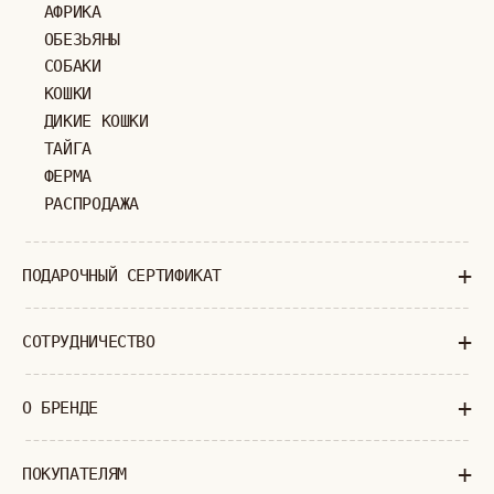
МОСКВА
ПАВЛОВСКАЯ, 18С2
+7 (903) 253 22 53
Попасть к нам в офис можно только
по предварительной записи
Пн-Пт с 11:00 до 18:00
Суб-Вскр: выходной.
ПОЛИТИКА КОНФИДЕНЦИАЛЬНОСТИ
ОФЕРТА
ИП ВЕЛИЛЯЕВ ЭДЕМ РАСИМОВИЧ
© 2019-2026
ОГРНИП: 320774600377032
ВСЕ ПРАВА ЗАЩИЩЕНЫ