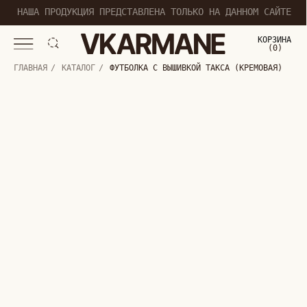
НАША ПРОДУКЦИЯ ПРЕДСТАВЛЕНА ТОЛЬКО НА ДАННОМ САЙТЕ
КОРЗИНА
(
0
0
)
ГЛАВНАЯ
/
КАТАЛОГ
/
ФУТБОЛКА С ВЫШИВКОЙ ТАКСА (КРЕМОВАЯ)