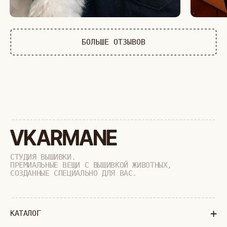
ДИКИЕ КОШКИ
ТАЙГА
ФЕРМА
РАСПРОДАЖА
+
ПОДАРОЧНЫЙ СЕРТИФИКАТ
+
СОТРУДНИЧЕСТВО
+
О БРЕНДЕ
+
ПОКУПАТЕЛЯМ
КАК ЗАКАЗАТЬ
ДОСТАВКА И ОПЛАТА
ВОЗВРАТ И ОБМЕН
УХОД ЗА ИЗДЕЛИЯМИ
ВОПРОС-ОТВЕТ
LOOKBOOK
ОТЗЫВЫ