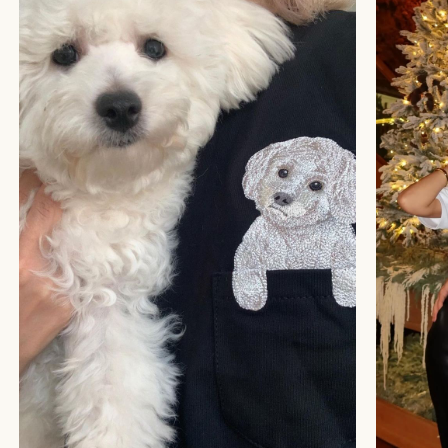
БОЛЬШЕ ОТЗЫВОВ
СТУДИЯ ВЫШИВКИ.
ПРЕМИАЛЬНЫЕ ВЕЩИ С ВЫШИВКОЙ ЖИВОТНЫХ,
СОЗДАННЫЕ СПЕЦИАЛЬНО ДЛЯ ВАС.
+
КАТАЛОГ
АФРИКА
ОБЕЗЬЯНЫ
СОБАКИ
КОШКИ